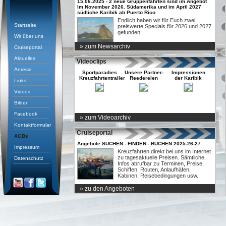
15.06.2025 - 2 neue Gruppenfahrten sind im Angebot
Im November 2026. Südamerika und im April 2027
südliche Karibik ab Puerto Rico
Endlich haben wir für Euch zwei
Startseite
preiswerte Specials für 2026 und 2027
gefunden:
Wir über uns
» zum Newsarchiv
Cruiseportal
Aktuelles
Videoclips
Anreise
Sportparadies
Unsere Partner-
Impressionen
Kreuzfahrtentrailer
Reedereien
der Karibik
Links
Videos
Bilder
Facebook
» zum Videoarchiv
Entertainement
der QUANTUM
Kontaktformular
Cruiseportal
AGBs
Angebote SUCHEN - FINDEN - BUCHEN 2025-26-27
Impressum
Kreuzfahrten direkt bei uns im Internet
zu tagesaktuelle Preisen. Sämtliche
Datenschutz
Infos abrufbar zu Terminen, Preise,
Schiffen, Routen, Anlaufhäfen,
Kabinen, Reisebedingungen usw.
» zu den Angeboten