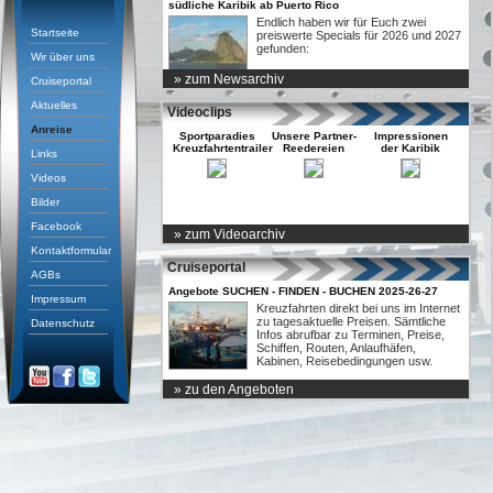
südliche Karibik ab Puerto Rico
Endlich haben wir für Euch zwei
Startseite
preiswerte Specials für 2026 und 2027
gefunden:
Wir über uns
» zum Newsarchiv
Cruiseportal
Aktuelles
Videoclips
Anreise
Sportparadies
Unsere Partner-
Impressionen
Kreuzfahrtentrailer
Reedereien
der Karibik
Links
Videos
Bilder
Facebook
» zum Videoarchiv
Entertainement
der QUANTUM
Kontaktformular
Cruiseportal
AGBs
Angebote SUCHEN - FINDEN - BUCHEN 2025-26-27
Impressum
Kreuzfahrten direkt bei uns im Internet
zu tagesaktuelle Preisen. Sämtliche
Datenschutz
Infos abrufbar zu Terminen, Preise,
Schiffen, Routen, Anlaufhäfen,
Kabinen, Reisebedingungen usw.
» zu den Angeboten