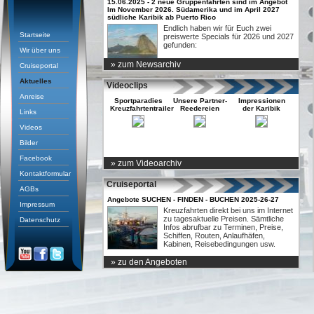
15.06.2025 - 2 neue Gruppenfahrten sind im Angebot
Im November 2026. Südamerika und im April 2027
südliche Karibik ab Puerto Rico
Endlich haben wir für Euch zwei
Startseite
preiswerte Specials für 2026 und 2027
gefunden:
Wir über uns
» zum Newsarchiv
Cruiseportal
Aktuelles
Videoclips
Anreise
Sportparadies
Unsere Partner-
Impressionen
Kreuzfahrtentrailer
Reedereien
der Karibik
Links
Videos
Bilder
Facebook
» zum Videoarchiv
Entertainement
der QUANTUM
Kontaktformular
Cruiseportal
AGBs
Angebote SUCHEN - FINDEN - BUCHEN 2025-26-27
Impressum
Kreuzfahrten direkt bei uns im Internet
zu tagesaktuelle Preisen. Sämtliche
Datenschutz
Infos abrufbar zu Terminen, Preise,
Schiffen, Routen, Anlaufhäfen,
Kabinen, Reisebedingungen usw.
» zu den Angeboten